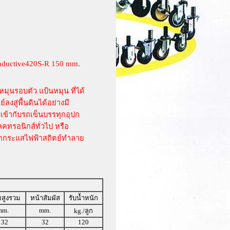
ductive420S-R 150 mm.
มุนรอบตัว แป้นหมุน ที่ได้
สู่พื้นดินได้อย่างมี
เข้ากับรถเข็นบรรทุกอุปก
ลคทรอนิกส์ทั่วไป หรือ
ูกกระแสไฟฟ้าสถิตย์ทำลาย
สูงรวม
หน้าสัมผัส
รับน้ำหนัก
mm.
mm.
kg./ลูก
132
32
120