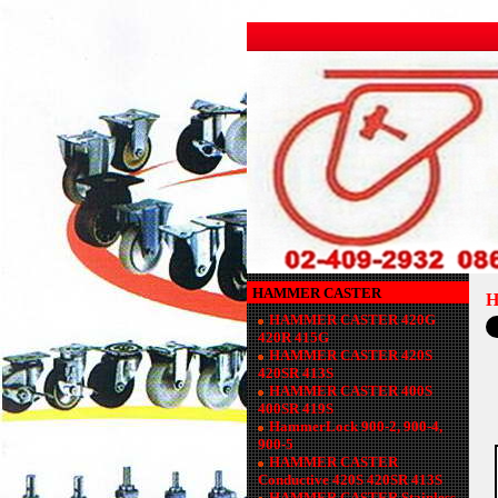
HAMMER CASTER
H
HAMMER CASTER 420G
420R 415G
HAMMER CASTER 420S
420SR 413S
HAMMER CASTER 400S
400SR 419S
HammerLock 900-2, 900-4,
900-5
HAMMER CASTER
Conductive 420S 420SR 413S
HAMMER CASTER Stainless