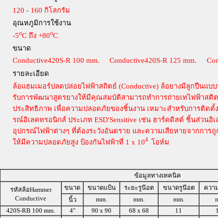
120 - 160 กิโลกรัม
อุณหภูมิการใช้งาน
o
o
-5
C ถึง +80
C
ขนาด
Conductive420S-R 100 mm.
Conductive420S-R 125 mm.
Con
รายละเอียด
ล้อแฮมเมอร์ปลดปล่อยไฟฟ้าสถิตย์ (Conductive) ล้อยางมีลูกปืนแบบห
รับการพัฒนาสูตรยางให้มีคุณสมบัติสามารถทำการถ่ายเทไฟฟ้าสติตย์ลง
ประสิทธิภาพ เพื่อความปลอดภัยของชิ้นงาน เหมาะสำหรับการติดตั้ง
รณ์อิเลคทรอนิกส์ ประเภท ESD'Sensitive เช่น ฮาร์ดดิสต์ ชิ้นส่วนอิเ
อุปกรณ์ไฟฟ้าต่างๆ ที่ต้องระวังอันตราย และความเสียหายจากการถ
4
ให้มีความปลอดภัยสูง ป้องกันไฟฟ้าที่ 1 x 10
โอห์ม
ข้อมูลทางเทคนิค
ขนาด
ขนาดแป้น
ระยะรูน๊อต
ขนาดรูน๊อต
ความ
รหัสล้อHammer
Conductive
mm.
mm.
mm.
นิ้ว
420S-RB 100 mm.
4"
90 x 90
68 x 68
11