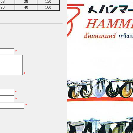
168
38
150
190
40
160
*
*
*
*
*