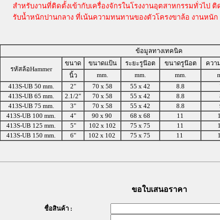
สำหรับงานที่ติดตั้งเข้ากับเครื่องจักรในโรงงานอุตสาหกรรมทั่วไป ติด
รับน้ำหนักปานกลาง ที่เน้นความทนทานของตัวโครงขาล้อ งานหนัก
ข้อมูลทางเทคนิค
ขนาด
ขนาดแป้น
ระยะรูน๊อต
ขนาดรูน๊อต
ความ
รหัสล้อHammer
mm.
mm.
mm.
นิ้ว
413S-UB 50 mm.
2"
70 x 58
55 x 42
8.8
413S-UB 65 mm.
2.1/2"
70 x 58
55 x 42
8.8
413S-UB 75 mm.
3"
70 x 58
55 x 42
8.8
413S-UB 100 mm.
4"
90 x 90
68 x 68
11
413S-UB 125 mm.
5"
102 x 102
75 x 75
11
413S-UB 150 mm.
6"
102 x 102
75 x 75
11
ขอใบเสนอราคา
ชื่อสินค้า :