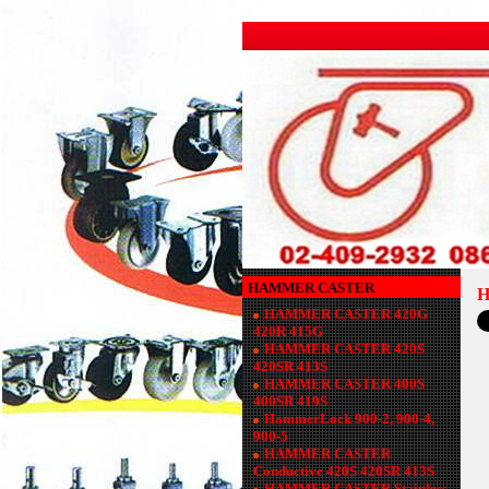
HAMMER CASTER
H
HAMMER CASTER 420G
420R 415G
HAMMER CASTER 420S
420SR 413S
HAMMER CASTER 400S
400SR 419S
HammerLock 900-2, 900-4,
900-5
HAMMER CASTER
Conductive 420S 420SR 413S
HAMMER CASTER Stainless