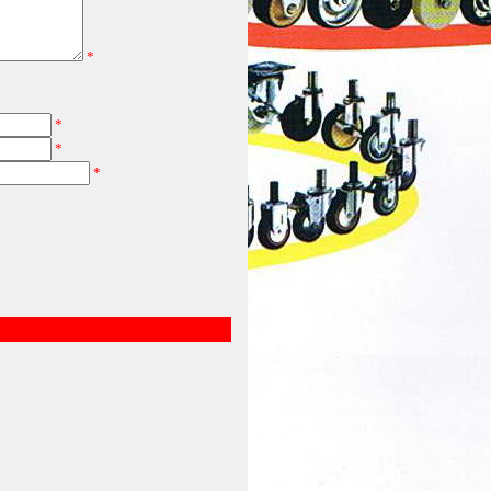
*
*
*
*