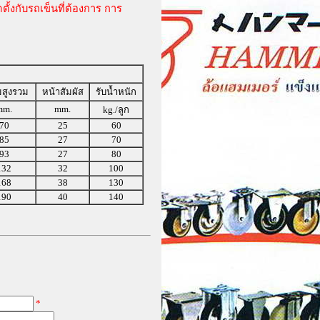
ตั้งกับรถเข็นที่ต้องการ การ
สูงรวม
หน้าสัมผัส
รับน้ำหนัก
mm.
mm.
kg./ลูก
70
25
60
85
27
70
93
27
80
132
32
100
168
38
130
190
40
140
*