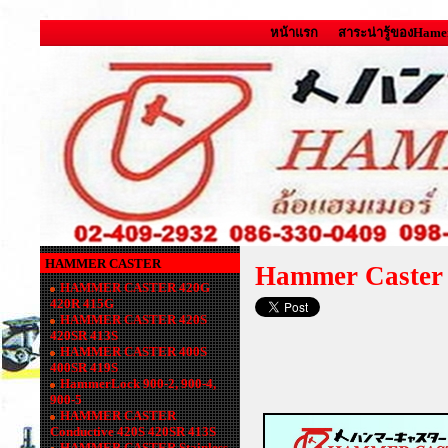
หน้าแรก
สาระน่ารู้ของHame
HAMMER CASTER
Hammer Caster 
HAMMER CASTER 420G
420R 415G
HAMMER CASTER 420S
420SR 413S
HAMMER CASTER 400S
400SR 419S
HammerLock 900-2, 900-4,
900-5
HAMMER CASTER
Conductive 420S 420SR 413S
HAMMER CASTER Stainless