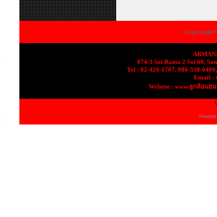
Copyright ©
ARMANN
874/3 Soi Rama 2 Soi 60, S
Tel : 02-426-1707, 086-330-0409
Email :
Website : www.ลูกล้อแฮ
V