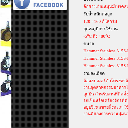
ล้อยางแป้นหมุนมีเบรค
รับน้ำหนักต่อลูก
120 - 160 กิโลกรัม
อุณหภูมิการใช้งาน
o
o
-5
C ถึง +80
C
ขนาด
Hammer Stainless 315S
Hammer Stainless 315S
Hammer Stainless 315S
รายละเอียด
ล้อแฮมเมอร์ตัวโครงขาล
งานอุตสาหกรรมอาหารได
ลูกปืน สำหรับงานที่ติดต
รถเข็นหรือเครื่องจักรที่
อยู่บริเวณชายฝั่งทะเล ใช้
งานที่ต้องการความนุ่มน